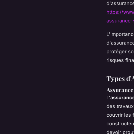
d'assurance
https://ww
assurance-s
L'importanc
d'assuranc
protéger so
risques fina
Types d'
Assurance
L'
assuranc
des travaux
couvrir les 
constructeu
devoir prou