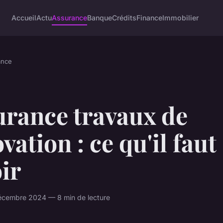
Accueil
Actu
Assurance
Banque
Crédits
Finance
Immobilier
ance
urance travaux de
vation : ce qu'il faut
ir
écembre 2024 — 8 min de lecture