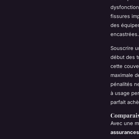
dysfonctionn
fissures im
des équipem
encastrées.
Souscrire 
début des t
cette couve
maximale d
pénalités n
à usage per
parfait ach
Comparaiso
Avec une mu
assurances