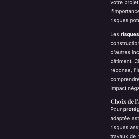
votre proje
l'importanc
risques pote
Les
risque
constructio
d'autres inc
bâtiment. C
réponse, l'i
comprendre 
impact néga
Choix de l
Pour
protég
adaptée est
risques ass
travaux de 