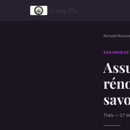
Group Ps
Accueil
›
Assur
ASSURANCE
Ass
réno
savo
Thaïs — 27 d