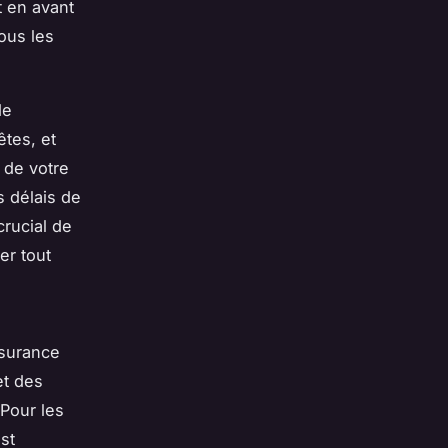
t en avant
ous les
de
tes, et
e de votre
s délais de
crucial de
er tout
ssurance
et des
 Pour les
st