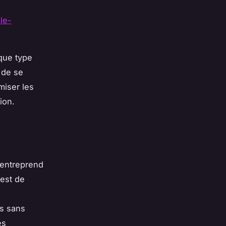
le-
que type
 de se
miser les
ion.
 entreprend
 est de
es sans
es