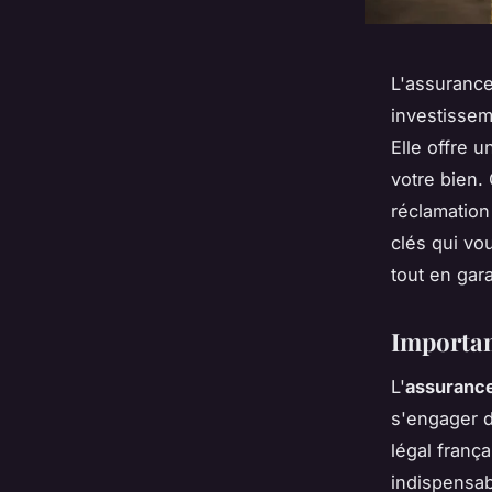
L'assurance
investissem
Elle offre u
votre bien.
réclamation
clés qui vo
tout en gara
Importan
L'
assurance
s'engager d
légal franç
indispensab