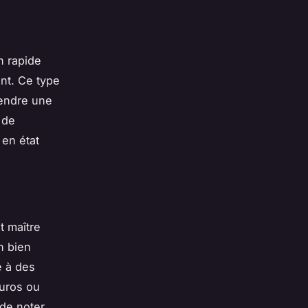
n rapide
nt. Ce type
tendre une
 de
 en état
t maître
n bien
e à des
euros ou
 de noter