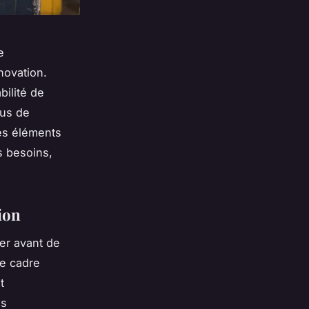
e
novation.
bilité de
sus de
les éléments
s besoins,
ion
er avant de
le cadre
t
es