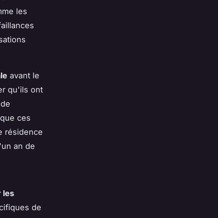
omme les
aillances
sations
le
avant le
r qu'ils ont
nde
 que ces
e résidence
'un an de
 les
cifiques de