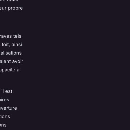
leur propre
raves tels
oit, ainsi
alisations
aient avoir
apacité à
, il est
ires
uverture
tions
ons