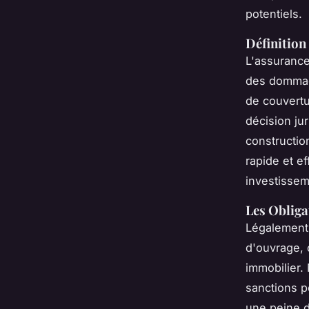
potentiels.
Définition
L'assuranc
des dommage
de couvertu
décision jur
constructio
rapide et ef
investissem
Les Obliga
Légalement,
d'ouvrage, 
immobilier.
sanctions p
une peine d