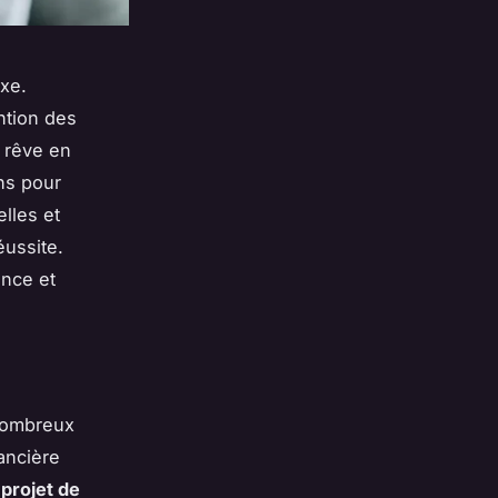
xe.
ntion des
 rêve en
ns pour
lles et
ussite.
nce et
 nombreux
ancière
n
projet de