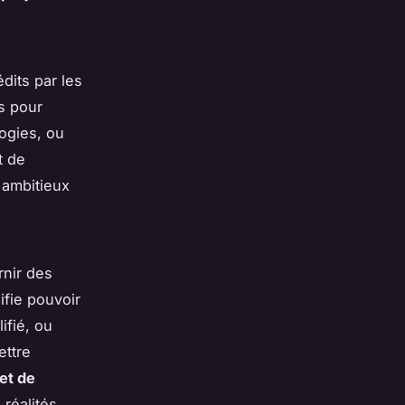
dits par les
s pour
ogies, ou
t de
 ambitieux
rnir des
ifie pouvoir
ifié, ou
ettre
et de
réalités