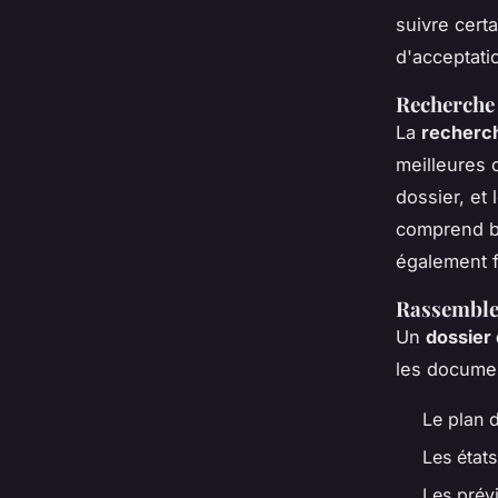
suivre cert
d'acceptati
Recherche 
La
recherch
meilleures c
dossier, et
comprend bi
également f
Rassemble
Un
dossier
les documen
Le plan d
Les états
Les prévi