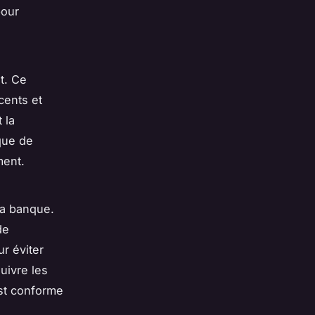
pour
t. Ce
écents et
 la
nque de
ment.
la banque.
de
r éviter
uivre les
est conforme