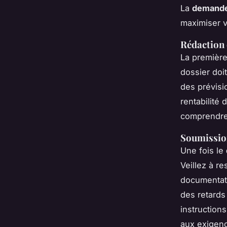
La
demande
maximiser 
Rédaction
La première
dossier doit
des prévisio
rentabilité
comprendre 
Soumission
Une fois le
Veillez à r
documentati
des retards
instruction
aux exigen