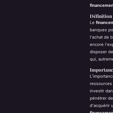
financemen
Définition
Le
finance
banques pou
l'achat de 
encore l'ex
disposer de
qui, autreme
Importance
L'importan
ressources 
investir da
pénétrer de
d'acquérir 
financemen