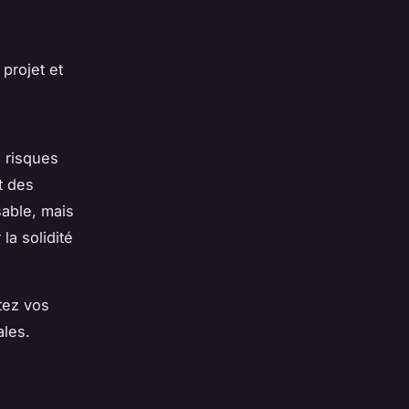
projet et
 risques
t des
sable, mais
la solidité
tez vos
les.