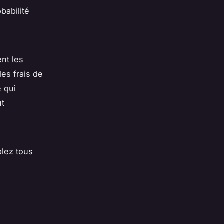
babilité
ent les
les frais de
 qui
ut
lez tous