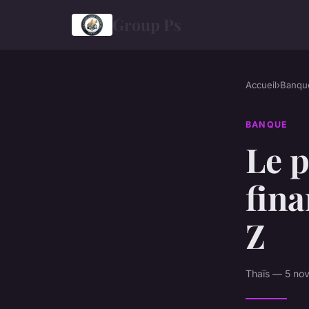
Group Ps
Accueil
›
Banqu
BANQUE
Le p
fina
Z
Thaïs — 5 no