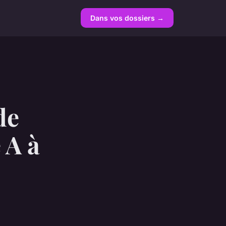
Dans vos dossiers →
de
 A à