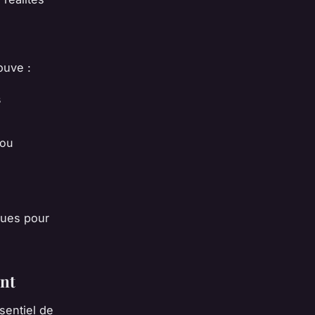
ouve :
s
 ou
ques pour
ent
ssentiel de